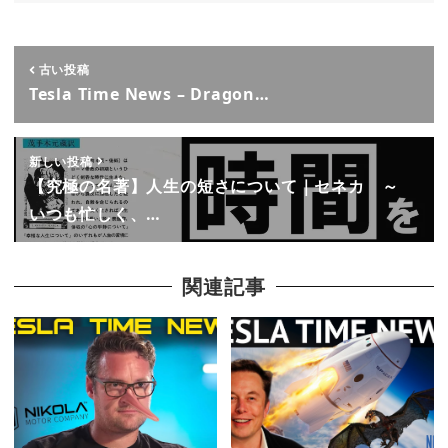
古い投稿
Tesla Time News – Dragon…
新しい投稿
【究極の名著】人生の短さについて｜セネカ ～
いつも忙しく、…
関連記事