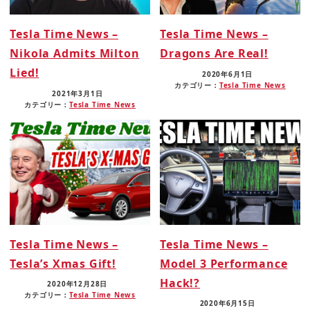
Tesla Time News –
Tesla Time News –
Nikola Admits Milton
Dragons Are Real!
Lied!
2020年6月1日
カテゴリー：
Tesla Time News
2021年3月1日
カテゴリー：
Tesla Time News
Tesla Time News –
Tesla Time News –
Tesla’s Xmas Gift!
Model 3 Performance
Hack!?
2020年12月28日
カテゴリー：
Tesla Time News
2020年6月15日