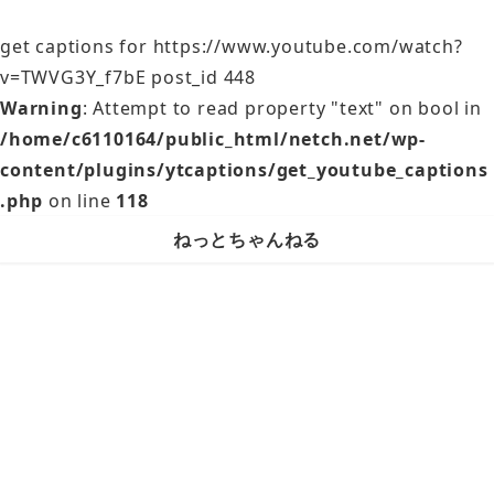
get captions for https://www.youtube.com/watch?
v=TWVG3Y_f7bE post_id 448
Warning
: Attempt to read property "text" on bool in
/home/c6110164/public_html/netch.net/wp-
content/plugins/ytcaptions/get_youtube_captions
.php
on line
118
ねっとちゃんねる