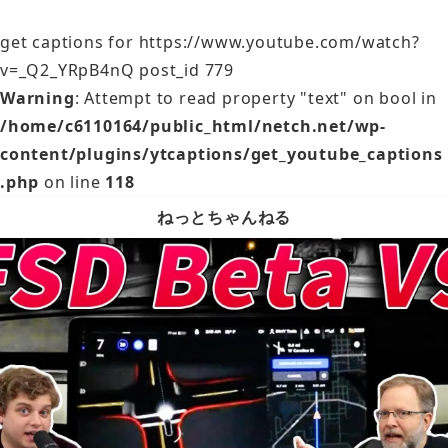
get captions for https://www.youtube.com/watch?
v=_Q2_YRpB4nQ post_id 779
Warning
: Attempt to read property "text" on bool in
/home/c6110164/public_html/netch.net/wp-
content/plugins/ytcaptions/get_youtube_captions
.php
on line
118
ねっとちゃんねる