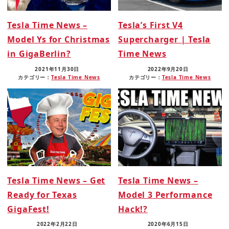
Tesla Time News –
Tesla’s First V4
Model Ys for Christmas
Supercharger | Tesla
in GigaBerlin?
Time News
2021年11月30日
2022年9月20日
カテゴリー：
Tesla Time News
カテゴリー：
Tesla Time News
Tesla Time News – Get
Tesla Time News –
Ready for Texas
Model 3 Performance
GigaFest!
Hack!?
2022年2月22日
2020年6月15日