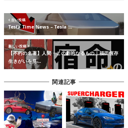
古い投稿
Tesla Time News – Tesla …
新しい投稿
【不朽の名著】人間・この劇的なるもの｜福田恆存
生きがいを見…
関連記事