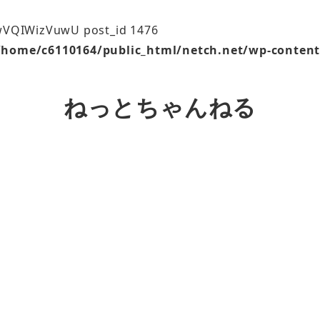
=wVQIWizVuwU post_id 1476
/home/c6110164/public_html/netch.net/wp-content
ねっとちゃんねる