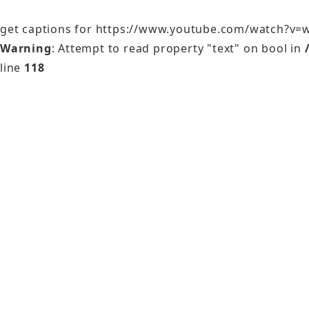
get captions for https://www.youtube.com/watch?v
Warning
: Attempt to read property "text" on bool in
line
118