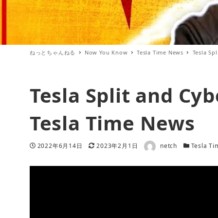
ねっとちゃんねる
Now You Know
Tesla Time News
Tesla Sp
Tesla Split and Cyb
Tesla Time News
著者
投稿日
更新日
カテゴリー
2022年6月14日
2023年2月1日
netch
Tesla T