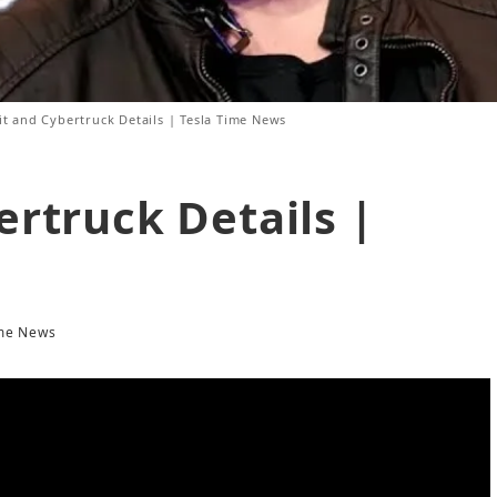
lit and Cybertruck Details | Tesla Time News
ertruck Details |
ime News