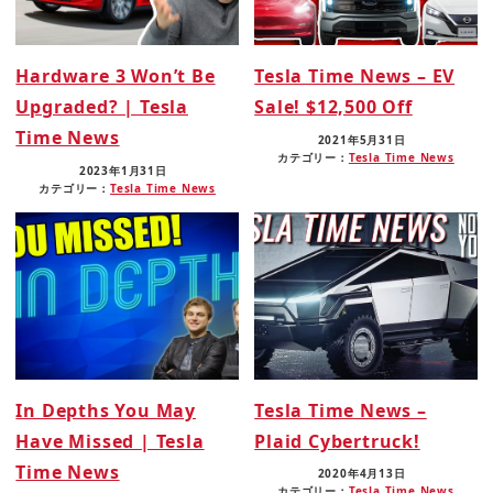
Hardware 3 Won’t Be
Tesla Time News – EV
Upgraded? | Tesla
Sale! $12,500 Off
Time News
2021年5月31日
カテゴリー：
Tesla Time News
2023年1月31日
カテゴリー：
Tesla Time News
In Depths You May
Tesla Time News –
Have Missed | Tesla
Plaid Cybertruck!
Time News
2020年4月13日
カテゴリー：
Tesla Time News