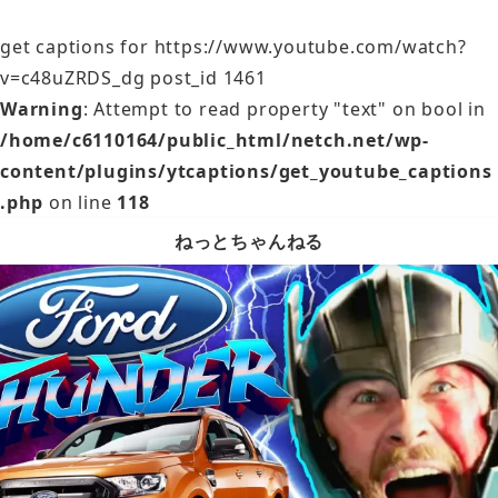
get captions for https://www.youtube.com/watch?
v=c48uZRDS_dg post_id 1461
Warning
: Attempt to read property "text" on bool in
/home/c6110164/public_html/netch.net/wp-
content/plugins/ytcaptions/get_youtube_captions
.php
on line
118
ねっとちゃんねる