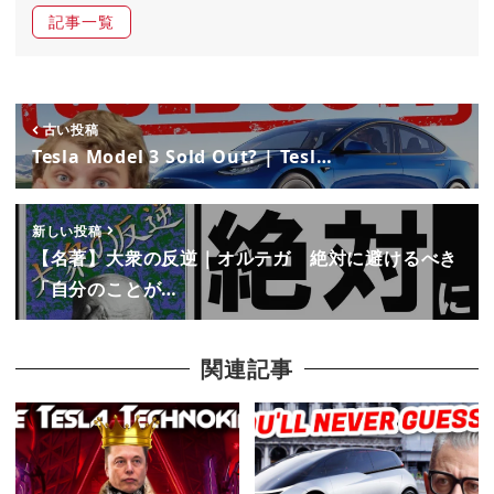
記事一覧
古い投稿
Tesla Model 3 Sold Out? | Tesl…
新しい投稿
【名著】大衆の反逆｜オルテガ 絶対に避けるべき
「自分のことが…
関連記事