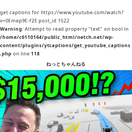
get captions for https://www.youtube.com/watch?
v=0Emep9E-f2E post_id 1522
Warning
: Attempt to read property "text" on bool in
/home/c6110164/public_html/netch.net/wp-
content/plugins/ytcaptions/get_youtube_captions
.php
on line
118
ねっとちゃんねる