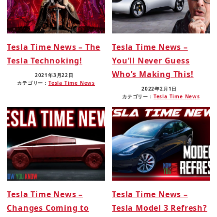
Tesla Time News – The
Tesla Time News –
Tesla Technoking!
You’ll Never Guess
Who’s Making This!
2021年3月22日
カテゴリー：
Tesla Time News
2022年2月1日
カテゴリー：
Tesla Time News
Tesla Time News –
Tesla Time News –
Changes Coming to
Tesla Model 3 Refresh?