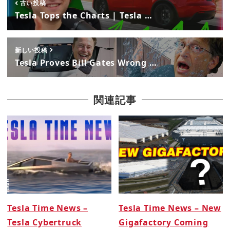
古い投稿
Tesla Tops the Charts | Tesla …
新しい投稿
Tesla Proves Bill Gates Wrong …
関連記事
Tesla Time News –
Tesla Time News – New
Tesla Cybertruck
Gigafactory Coming