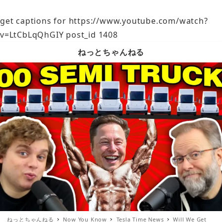
get captions for https://www.youtube.com/watch?
v=LtCbLqQhGIY post_id 1408
ねっとちゃんねる
ねっとちゃんねる
Now You Know
Tesla Time News
Will We Get