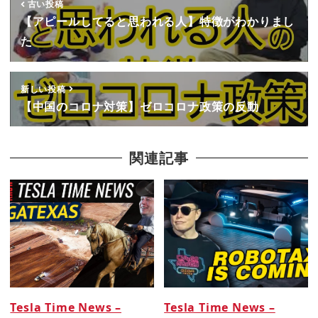
古い投稿
【アピールしてると思われる人】特徴がわかりまし
た
新しい投稿
【中国のコロナ対策】ゼロコロナ政策の反動
関連記事
Tesla Time News –
Tesla Time News –