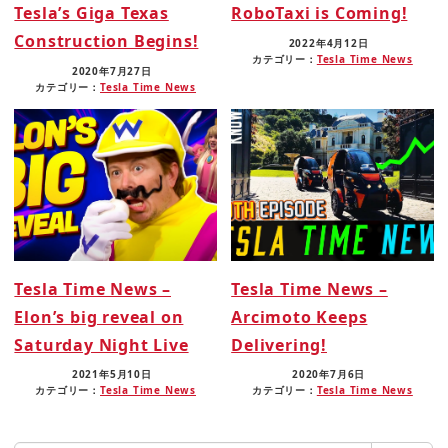
Tesla’s Giga Texas
RoboTaxi is Coming!
Construction Begins!
2022年4月12日
カテゴリー：
Tesla Time News
2020年7月27日
カテゴリー：
Tesla Time News
Tesla Time News –
Tesla Time News –
Elon’s big reveal on
Arcimoto Keeps
Saturday Night Live
Delivering!
2021年5月10日
2020年7月6日
カテゴリー：
Tesla Time News
カテゴリー：
Tesla Time News