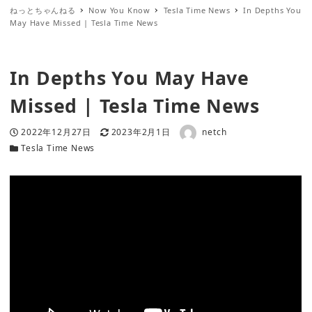
ねっとちゃんねる
Now You Know
Tesla Time News
In Depths You
May Have Missed | Tesla Time News
In Depths You May Have
Missed | Tesla Time News
著者
投稿日
更新日
2022年12月27日
2023年2月1日
netch
カテゴリー
Tesla Time News