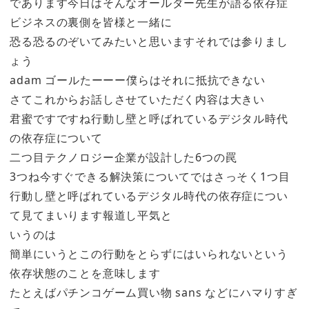
であります今日はそんなオールダー先生が語る依存症
ビジネスの裏側を皆様と一緒に
恐る恐るのぞいてみたいと思いますそれでは参りまし
ょう
adam ゴールたーーー僕らはそれに抵抗できない
さてこれからお話しさせていただく内容は大きい
君蜜ですですね行動し壁と呼ばれているデジタル時代
の依存症について
二つ目テクノロジー企業が設計した6つの罠
3つね今すぐできる解決策についてではさっそく1つ目
行動し壁と呼ばれているデジタル時代の依存症につい
て見てまいります報道し平気と
いうのは
簡単にいうとこの行動をとらずにはいられないという
依存状態のことを意味します
たとえばパチンコゲーム買い物 sans などにハマりすぎ