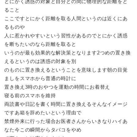
とにかく誘惑の対象と自分との間に物理的な距離をと
ること
ここですとにかく距離を取る人間というのは近くにあ
るものや
人に惹かれやすいという習性があるのでとにかく誘惑
を断ちたいのなら距離を取ると
いうのが最も効果的な解決策となります2つめの置き換
えるというのは誘惑の対象を別
のものに置き換えるということを意味します朝の目覚
ましをスマホから普通の時計に
置き換え3時のおやつを運動の時間にお着替え
寝る前のスマホを維持
両読書や日記を書く時間に置き換えるそんなイメージ
ですあ箱を辞めたいという理由で
禁煙外来に行った場合お医者さんからいきなりハイあ
なた今この瞬間からタバコをやめ