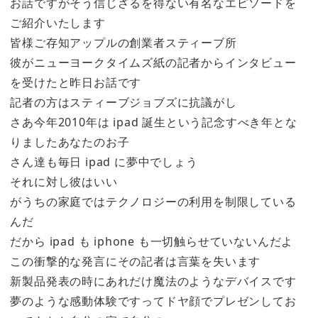
お話ですがそう信じざるを得ない有名なエピソードを
ご紹介いたします
皆様ご存知アップルの創業者スティーブ所
彼がニューヨークタイムズ紙の記者からインタビュー
を受けたと昨日お話です
記者の方はスティーブジョブズに抗議がし
さあ今年2010年は ipad 誕生という記念すべき年とな
りましたあなたのお子
さん達も毎日 ipad に夢中でしょう
それに対し彼はいい
がうちの家庭ではテクノロジーの利用を制限している
んだ
だから ipad も iphone も一切触らせていないんだよ
この衝撃的な発言にその記者は言葉を失います
新製品発表の時にあれだけ魔法のようなデバイスです
夢のような感動体験ですってドヤ顔でプレゼンしてお