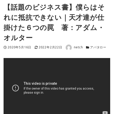
【話題のビジネス書】僕らはそ
れに抵抗できない｜天才達が仕
掛けた６つの罠 著：アダム・
オルター
著者
投稿日
更新日
カテゴリー
2020年5月16日
2022年2月22日
netch
アバタロー