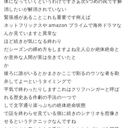
体になっていくというわけですさぁ次5つめの罠です解
消したいが解消されていない
緊張感があることこれも重要です例えば
ネットフリックスや amazon プライムで海外ドラマな
んか見ていますと異常な
ほど続きが気になる終わり
だシーズンの締め方をしますよね主人公か絶体絶命と
か意外な人間が実は生きていたと
か
後ろに誰がいるとかまさかここで割るのウソな者を勘
弁してよーというタイミングで
平気で終わったりしますこれはクリフハンガーと呼ば
れる歴史ある作劇の手法の一つで
して文字通り崖っぷちの絶体絶命状態
で話を終わらせ見ている側に続きのシナリオを想像さ
せるというテクニックなんですね