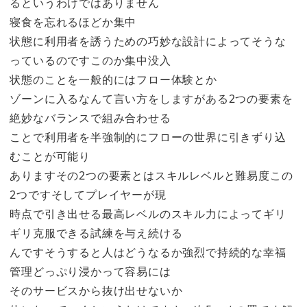
るというわけではありません
寝食を忘れるほどか集中
状態に利用者を誘うための巧妙な設計によってそうな
っているのですこのか集中没入
状態のことを一般的にはフロー体験とか
ゾーンに入るなんて言い方をしますがある2つの要素を
絶妙なバランスで組み合わせる
ことで利用者を半強制的にフローの世界に引きずり込
むことが可能り
ありますその2つの要素とはスキルレベルと難易度この
2つですそしてプレイヤーが現
時点で引き出せる最高レベルのスキル力によってギリ
ギリ克服できる試練を与え続ける
んですそうすると人はどうなるか強烈で持続的な幸福
管理どっぷり浸かって容易には
そのサービスから抜け出せないか