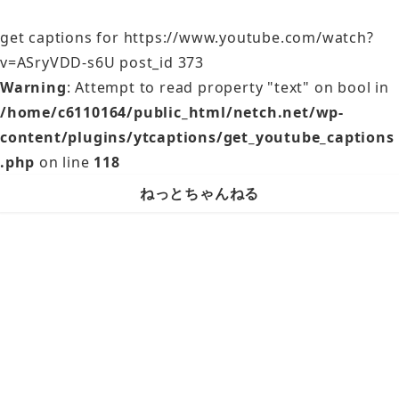
get captions for https://www.youtube.com/watch?
v=ASryVDD-s6U post_id 373
Warning
: Attempt to read property "text" on bool in
/home/c6110164/public_html/netch.net/wp-
content/plugins/ytcaptions/get_youtube_captions
.php
on line
118
ねっとちゃんねる