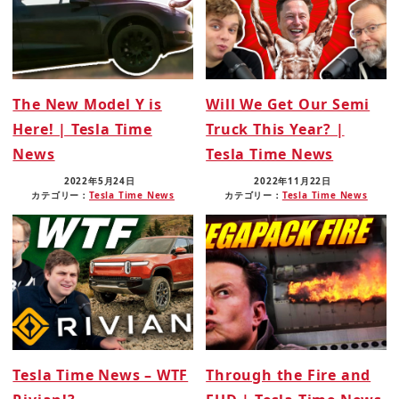
The New Model Y is
Will We Get Our Semi
Here! | Tesla Time
Truck This Year? |
News
Tesla Time News
2022年5月24日
2022年11月22日
カテゴリー：
Tesla Time News
カテゴリー：
Tesla Time News
Tesla Time News – WTF
Through the Fire and