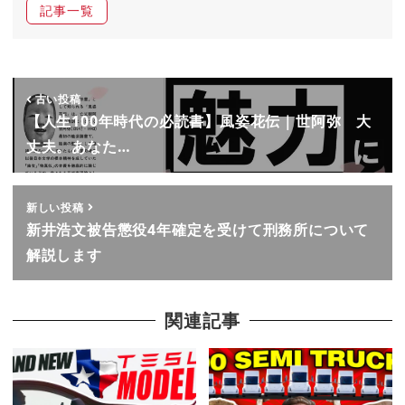
記事一覧
古い投稿
【人生100年時代の必読書】風姿花伝｜世阿弥 大
丈夫。あなた…
新しい投稿
新井浩文被告懲役4年確定を受けて刑務所について
解説します
関連記事