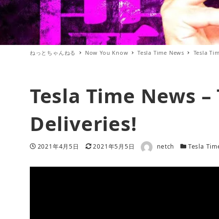
ねっとちゃんねる
Now You Know
Tesla Time News
Tesla Ti
Tesla Time News – 
Deliveries!
著者
投稿日
更新日
カテゴリー
2021年4月5日
2021年5月5日
netch
Tesla Ti