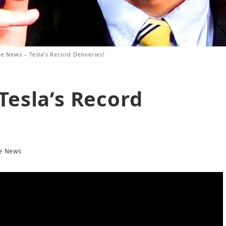
me News – Tesla’s Record Deliveries!
Tesla’s Record
me News