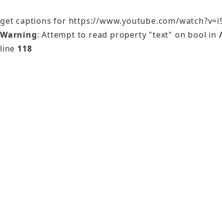
get captions for https://www.youtube.com/watch?v=i
Warning
: Attempt to read property "text" on bool in
line
118