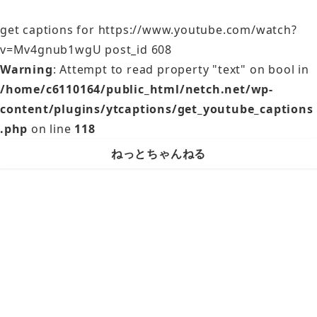
get captions for https://www.youtube.com/watch?
v=Mv4gnub1wgU post_id 608
Warning
: Attempt to read property "text" on bool in
/home/c6110164/public_html/netch.net/wp-
content/plugins/ytcaptions/get_youtube_captions
.php
on line
118
ねっとちゃんねる