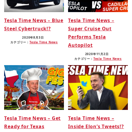
Tesla Time News – Blue
Tesla Time News –
Steel Cybertruck!?
Super Cruise Out
Performs Tesla
2020年8月3日
カテゴリー：
Tesla Time News
Autopilot
2020年11月2日
カテゴリー：
Tesla Time News
Tesla Time News – Get
Tesla Time News –
Ready for Texas
Inside Elon’s Tweets!?