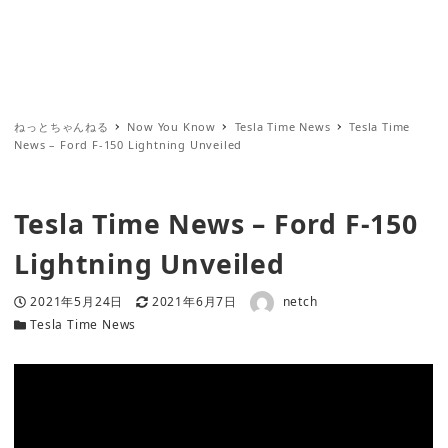
ねっとちゃんねる
Now You Know
Tesla Time News
Tesla Time
News – Ford F-150 Lightning Unveiled
Tesla Time News – Ford F-150
Lightning Unveiled
著者
投稿日
更新日
2021年5月24日
2021年6月7日
netch
カテゴリー
Tesla Time News