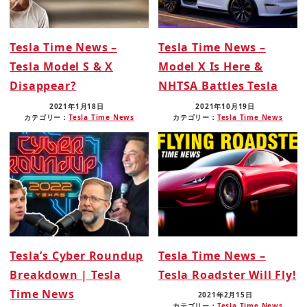
Tesla Time News –
Tesla Time News –
Tesla Model S & X
Model X Is Here &
Disappear?
NHTSA Battles Tesla
2021年1月18日
2021年10月19日
カテゴリー：
Tesla Time News
カテゴリー：
Tesla Time News
Tesla’s Cyber Roundup
Tesla Time News –
Breakdown | Tesla
Tesla Roadster Will Fly!
Time News
2021年2月15日
カテゴリー：
Tesla Time News