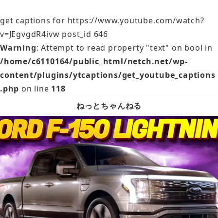
get captions for https://www.youtube.com/watch?
v=JEgvgdR4ivw post_id 646
Warning
: Attempt to read property "text" on bool in
/home/c6110164/public_html/netch.net/wp-
content/plugins/ytcaptions/get_youtube_captions
.php
on line
118
ねっとちゃんねる