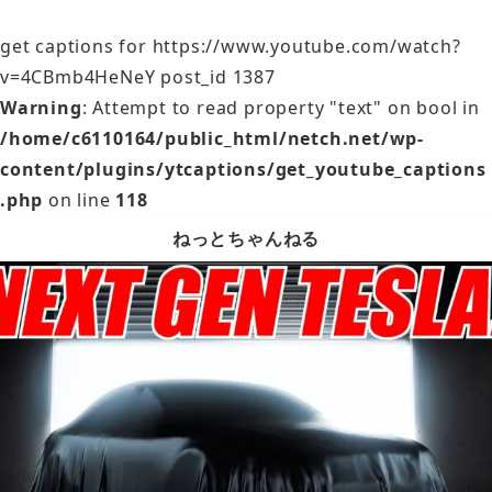
get captions for https://www.youtube.com/watch?
v=4CBmb4HeNeY post_id 1387
Warning
: Attempt to read property "text" on bool in
/home/c6110164/public_html/netch.net/wp-
content/plugins/ytcaptions/get_youtube_captions
.php
on line
118
ねっとちゃんねる