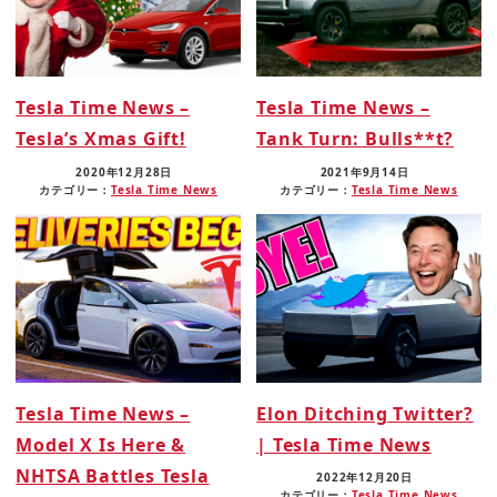
Tesla Time News –
Tesla Time News –
Tesla’s Xmas Gift!
Tank Turn: Bulls**t?
2020年12月28日
2021年9月14日
カテゴリー：
Tesla Time News
カテゴリー：
Tesla Time News
Tesla Time News –
Elon Ditching Twitter?
Model X Is Here &
| Tesla Time News
NHTSA Battles Tesla
2022年12月20日
カテゴリー：
Tesla Time News