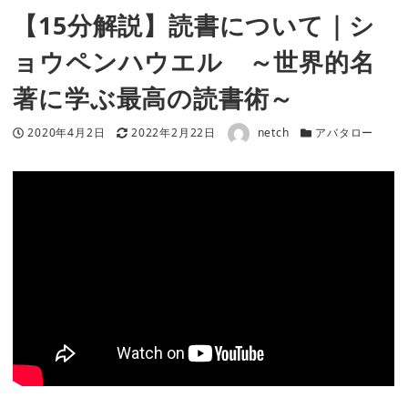
【15分解説】読書について｜シ
ョウペンハウエル ～世界的名
著に学ぶ最高の読書術～
著者
投稿日
更新日
カテゴリー
2020年4月2日
2022年2月22日
netch
アバタロー