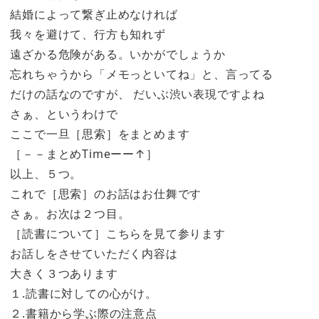
結婚によって繋ぎ止めなければ
我々を避けて、行方も知れず
遠ざかる危険がある。いかがでしょうか
忘れちゃうから「メモっといてね」と、言ってる
だけの話なのですが、 だいぶ渋い表現ですよね
さぁ、というわけで
ここで一旦［思索］をまとめます
［－－まとめTimeーー↑］
以上、５つ。
これで［思索］のお話はお仕舞です
さぁ。お次は２つ目。
［読書について］こちらを見て参ります
お話しをさせていただく内容は
大きく３つあります
１.読書に対しての心がけ。
２.書籍から学ぶ際の注意点