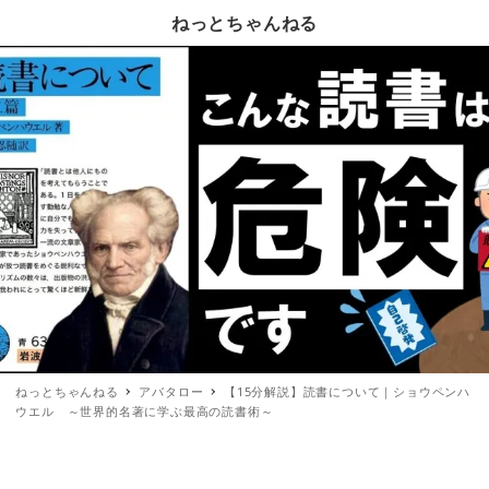
ねっとちゃんねる
ねっとちゃんねる
アバタロー
【15分解説】読書について｜ショウペンハ
ウエル ～世界的名著に学ぶ最高の読書術～