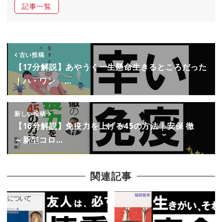
記事一覧
古い投稿
【17分解説】あやうく一生懸命生きるところだった
｜ハ・ワン …
新しい投稿
【16分解説】免疫力を上げる45の方法｜安保 徹
～新型コロ…
関連記事