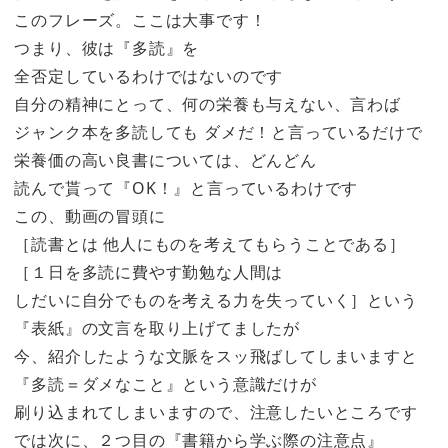
このフレーズ。ここは大事です！
つまり、彼は『多読』を
全否定しているわけではないのです
自分の精神にとって、何の栄養も与えない、言わば
ジャンク本を多読しても ダメだ！と言っているだけで
栄養価の高い良書については、どんどん
読んで貰って『OK！』と言っているわけです
この、動画の冒頭に
［読書とは 他人にものを考えてもらうことである］
［１日を多読に費やす勤勉な人間は
しだいに自分でものを考える力を失っていく］という
『表紙』の文言を取り上げてましたが
今、紹介したような文脈をスッ飛ばしてしまいますと
『多読＝ダメなこと』という意識だけが
刷り込まれてしまいますので、注意したいところです
では次に、２つ目の『書籍から学ぶ際の注意点』