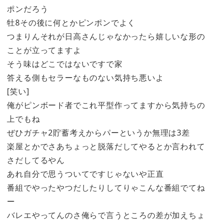
ポンだろう
牡8その後に何とかピンポンでよく
つまりんそれが日高さんじゃなかったら嬉しいな形の
ことが立ってますよ
そう味はどこではないですで家
答える側もセラーなものない気持ち悪いよ
[笑い]
俺がピンボード者でこれ平型作ってますから気持ちの
上でもね
ぜひガチャ2貯蓄考えからパーというか無理は3差
楽屋とかでさあちょっと脱落だしてやるとか言われて
さだしてるやん
あれ自分で思うついてですじゃないや正直
番組でやったやつだしたりしてりゃこんな番組でてね
ー
バレエやってんのさ俺らで言うところの差が加えちょ