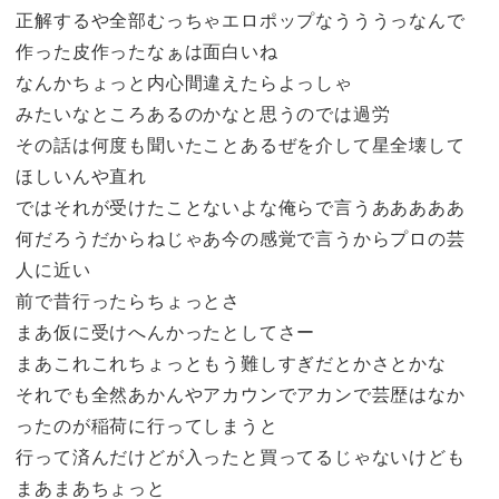
正解するや全部むっちゃエロポップなうううっなんで
作った皮作ったなぁは面白いね
なんかちょっと内心間違えたらよっしゃ
みたいなところあるのかなと思うのでは過労
その話は何度も聞いたことあるぜを介して星全壊して
ほしいんや直れ
ではそれが受けたことないよな俺らで言うあああああ
何だろうだからねじゃあ今の感覚で言うからプロの芸
人に近い
前で昔行ったらちょっとさ
まあ仮に受けへんかったとしてさー
まあこれこれちょっともう難しすぎだとかさとかな
それでも全然あかんやアカウンでアカンで芸歴はなか
ったのが稲荷に行ってしまうと
行って済んだけどが入ったと買ってるじゃないけども
まあまあちょっと