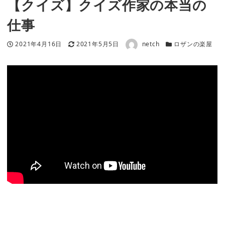
【クイズ】クイズ作家の本当の
仕事
著者
投稿日
更新日
カテゴリー
2021年4月16日
2021年5月5日
netch
ロザンの楽屋