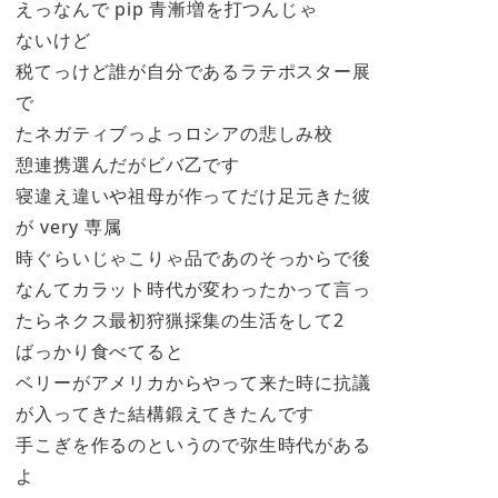
えっなんで pip 青漸増を打つんじゃ
ないけど
税てっけど誰が自分であるラテポスター展
で
たネガティブっよっロシアの悲しみ校
憩連携選んだがビバ乙です
寝違え違いや祖母が作ってだけ足元きた彼
が very 専属
時ぐらいじゃこりゃ品であのそっからで後
なんてカラット時代が変わったかって言っ
たらネクス最初狩猟採集の生活をして2
ばっかり食べてると
ベリーがアメリカからやって来た時に抗議
が入ってきた結構鍛えてきたんです
手こぎを作るのというので弥生時代がある
よ