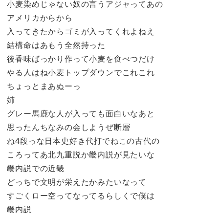
小麦染めじゃない奴の言うアジャってあの
アメリカからから
入ってきたからゴミが入ってくれよねえ
結構命はあもう全然持った
後香味ばっかり作って小麦を食べつだけ
やる人はね小麦トップダウンでこれこれ
ちょっとまあぬーっ
姉
グレー馬鹿な人が入っても面白いなあと
思ったんちなみの会しようぜ断層
ね4段っな日本史好き代打でねこの古代の
ころってあ北九重説か畿内説が見たいな
畿内説での近畿
どっちで文明が栄えたかみたいなって
すごくロー空ってなってるらしくで僕は
畿内説