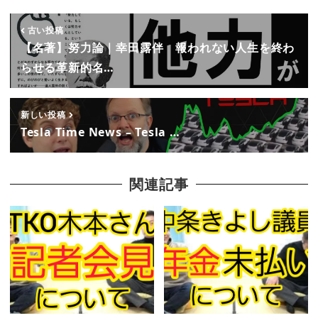
古い投稿
【名著】努力論｜幸田露伴 報われない人生を終わ
らせる革新的名…
新しい投稿
Tesla Time News – Tesla …
関連記事