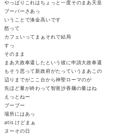
やっぱりこれはちょっと一度そのまあ天皇
ブーバーさあっ
いうことで湊金高いです
怒って
カフェいってまぁそれで結局
すっ
そのまま
まあ大政奉還したという彼に申請大政奉還
もそう思って新政府がたっていうまあこの
辺りまでがここ台から神聖ローマのが
先ほど量が終わって智亜沙香麺の量はね
えっとねー
ブーブー
場所にはあっ
atis けどまぁ
ヌーその日