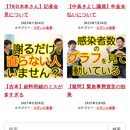
【TKO木本さん】記者会
【中条きよし議員】年金未
見について
払いについて
2023年1月24日
2023年1月26日
カテゴリー：
ロザンの楽屋
カテゴリー：
ロザンの楽屋
【吉本】給料明細のミスが
【疑問】緊急事態宣言の効
多すぎる
果
2021年5月28日
2021年3月4日
カテゴリー：
ロザンの楽屋
カテゴリー：
ロザンの楽屋
検
検索