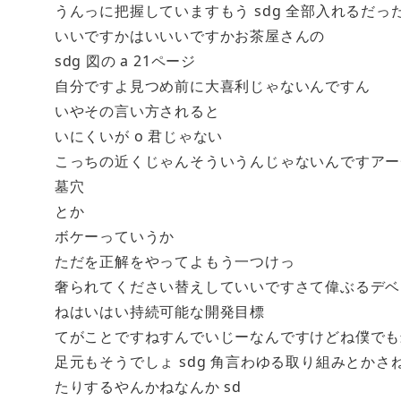
うんっに把握していますもう sdg 全部入れるだっ
いいですかはいいいですかお茶屋さんの
sdg 図の a 21ページ
自分ですよ見つめ前に大喜利じゃないんですん
いやその言い方されると
いにくいが o 君じゃない
こっちの近くじゃんそういうんじゃないんですアー
墓穴
とか
ボケーっていうか
ただを正解をやってよもう一つけっ
奢られてください替えしていいですさて偉ぶるデベ
ねはいはい持続可能な開発目標
てがことですねすんでいじーなんですけどね僕でも
足元もそうでしょ sdg 角言わゆる取り組みとか
たりするやんかねなんか sd