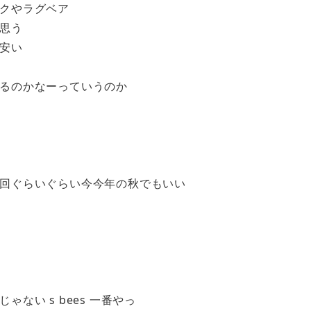
クやラグベア
思う
安い
るのかなーっていうのか
回ぐらいぐらい今今年の秋でもいい
ない s bees 一番やっ