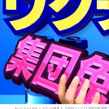
ねっとちゃんねる
ロザンの楽屋
【SDGsウィーク】持続可能”週間