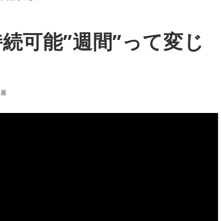
持続可能”週間”って変じ
楽屋