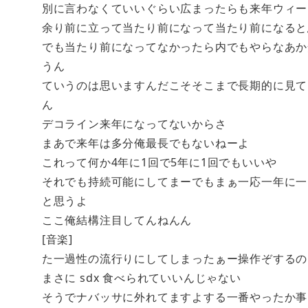
別に言わなくていいぐらい広まったらも来年ウィー
余り前に立って当たり前になって当たり前になると
でも当たり前になってなかったら内でもやらなあか
うん
ていうのは思いますんだこそそこまで長期的に見て
ん
デコライン来年になってないからさ
まあで来年は多分俺最長でもないねーよ
これって何か4年に1回で5年に1回でもいいや
それでも持続可能にしてまーでもまぁ一応一年に一
と思うよ
ここ俺結構注目してんねんん
[音楽]
た一過性の流行りにしてしまったぁー操作ぞするの
まさに sdx 食べられていいんじゃない
そうでナバッサに外れてますよする一番やったか事じゃ