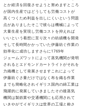
とか経済を回復させようと努めますところ
が国内生産ではどうしても労働コストが
高くつくため利益を出しにくいという問題
点がありましたそこで彼らは機械によって
大量生産を実現し労働コストを抑えれば
いいという着想に至り次々の紡績機を開発
そして長時間かかっていた伊藤紡ぐ作業の
効率化に成功しますさらに1769年
ジェームズワットによって蒸気機関が発明
されるとエドモンドカートライトがそれを
力織機として発展させますこれによって
伊藤紡ぐさ量だけではなく布を織る作業
までも簡略化されイギリス国内の綿工業は
飛躍的に発展していきましたその後蒸気
機関は製鉄業や交通機関にも応用されて
いきやがてイギリスは世界の工場と称さ