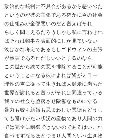
政治的な統制に不具合があるから悪いのだ
というのが彼の主張である確かに今の社会
の仕組みが全部悪いのだと言えばそれ
らしく聞こえるだろうしかし私に言わせれ
ばそれは物事を表面的にしか見ていない
浅はかな考えであるもしゴドウィンの主張
が事実であるただしいいとするのなら
この世から総ての悪を排除することが可能
ということになる彼によれば皆がミラー
理性の声に従って生きれば人類愛に満ちた
世界が訪れると言うがそれは間違っている
我々の社会を堕落させ陰鬱なものにする
暴力も嘘も新婚も忌まわしい悪徳もどうし
ても避けがたい状況の産物であり人間の力
では完全に制御できないのであるはいこれ
食べますなるほどつまり人間という生き物