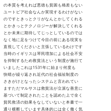
の本質を考えれば悪徳も貧困も格差もない
ユートピア社会なんか実現するわけがない
のですときっとクリがなんとかしてくれる
とかきっとテクノロジーが解決してくれる
とか未来に期待してじっとしているのでは
なく地に足をつけて今目の前にある現実を
直視してくださいと主張しているわけです
当時のイギリスは琴民増加による社会不安
を抑制するため救貧法という制度が施行て
いましたこれは1531年に始まり何度も
快晴が繰り返され近代の社会福祉制度の
さきがけとなったシステムと言われてい
ますただマルサスは救貧法が立派な善意に
基づいて制定されたことを認めた上で全く
貧民救済の効果をなしていないと本書で一
通り横断しています具体的には全く働く気