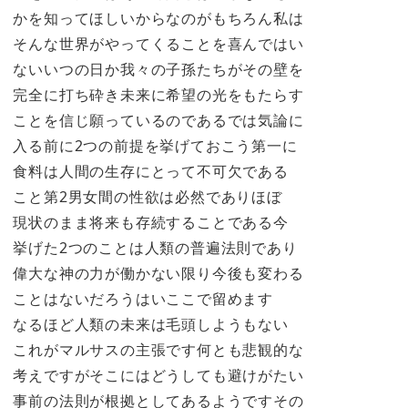
かを知ってほしいからなのがもちろん私は
そんな世界がやってくることを喜んではい
ないいつの日か我々の子孫たちがその壁を
完全に打ち砕き未来に希望の光をもたらす
ことを信じ願っているのであるでは気論に
入る前に2つの前提を挙げておこう第一に
食料は人間の生存にとって不可欠である
こと第2男女間の性欲は必然でありほぼ
現状のまま将来も存続することである今
挙げた2つのことは人類の普遍法則であり
偉大な神の力が働かない限り今後も変わる
ことはないだろうはいここで留めます
なるほど人類の未来は毛頭しようもない
これがマルサスの主張です何とも悲観的な
考えですがそこにはどうしても避けがたい
事前の法則が根拠としてあるようですその