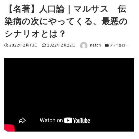
【名著】人口論｜マルサス 伝
染病の次にやってくる、最悪の
シナリオとは？
著者
投稿日
更新日
カテゴリー
2022年2月13日
2022年2月22日
netch
アバタロー