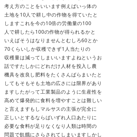
考え方のことをいいます例えばいっ体の
土地を10人で耕し中の作物を得ていたと
しますこれを今の10倍の労働量の100
人で耕したら100の作物が得られるかと
いえばそうはなりませんとむしろ60とか
70くらいしか収穫できず1人当たりの
収穫量は減ってしまいいますよねというお
話ですたしかにどれだけ人材を投入し農
機具を改良し肥料をたくさんばらまいたと
してもそもそも土地の広さには限界があり
ますしたがって工業製品のように生産性を
高めて爆発的に食料を増やすことは難しい
と言えますもしマルサスの主張が完全に
正しいとするならばいずれ人口あたりに
必要な食料が足りなくなり人類は時間の
問題で飢餓にさらされてしまいますしかし