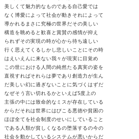
美しくて魅力的なものである自己愛では
なく博愛によって社会が動きそれによって
導かれるまさに究極の世界だその美しい
構造を眺めると歓喜と賞賛の感情が抑え
られずその実現の時が心から待ち遠しい
行く思えてくるしかし悲しいことにその時
はえいえんに来ない我々が現実に目覚め
この世における人間の純然たる真実の姿を
直視すればそれらは夢であり創造力が生ん
だ美しい幻に過ぎないことに気づくはずだ
なぜそう言い切れるかといえば5度上の
主張の中には致命的なミスが存在している
からだそれは世界にはびこる悪徳や貧困の
ほぼ全てを社会制度のせいにしていること
である人類が貧しくなるの堕落するの今の
社会を動かしているシステムが悪いからだ