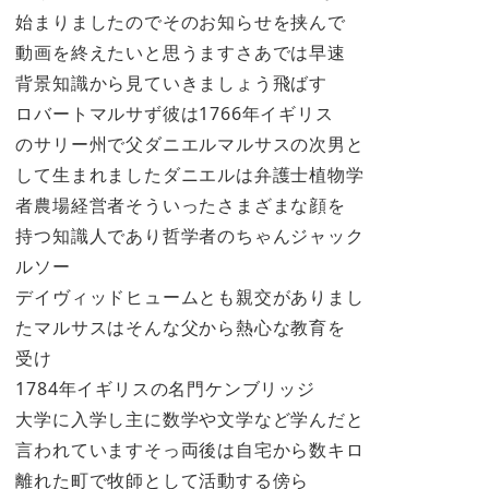
始まりましたのでそのお知らせを挟んで
動画を終えたいと思うますさあでは早速
背景知識から見ていきましょう飛ばす
ロバートマルサず彼は1766年イギリス
のサリー州で父ダニエルマルサスの次男と
して生まれましたダニエルは弁護士植物学
者農場経営者そういったさまざまな顔を
持つ知識人であり哲学者のちゃんジャック
ルソー
デイヴィッドヒュームとも親交がありまし
たマルサスはそんな父から熱心な教育を
受け
1784年イギリスの名門ケンブリッジ
大学に入学し主に数学や文学など学んだと
言われていますそっ両後は自宅から数キロ
離れた町で牧師として活動する傍ら