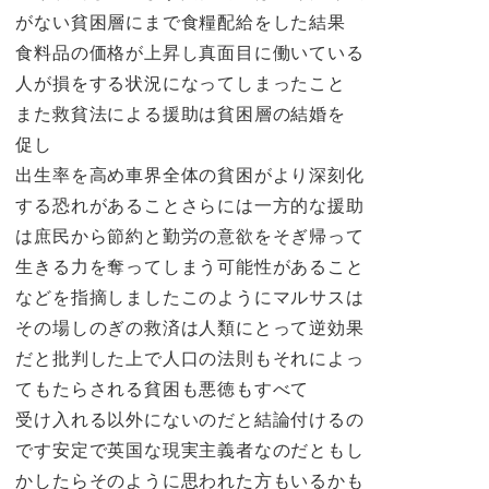
がない貧困層にまで食糧配給をした結果
食料品の価格が上昇し真面目に働いている
人が損をする状況になってしまったこと
また救貧法による援助は貧困層の結婚を
促し
出生率を高め車界全体の貧困がより深刻化
する恐れがあることさらには一方的な援助
は庶民から節約と勤労の意欲をそぎ帰って
生きる力を奪ってしまう可能性があること
などを指摘しましたこのようにマルサスは
その場しのぎの救済は人類にとって逆効果
だと批判した上で人口の法則もそれによっ
てもたらされる貧困も悪徳もすべて
受け入れる以外にないのだと結論付けるの
です安定で英国な現実主義者なのだともし
かしたらそのように思われた方もいるかも