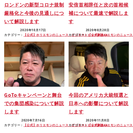
ロンドンの新型コロナ規制
安倍首相辞任と次の首相候
厳格化と今後の見通しにつ
補について最速で解説しま
いて解説します
す
2020年10月17日
2020年8月28日
カテゴリー：
【公式】ホリエモンのニュース・ビジネストピック解説aa
カテゴリー：
【公式】ホリエモンのニュース
GoToキャンペーンと舞台
今回のアメリカ大統領選と
での集団感染について解説
日本への影響について解説
します
します
2020年7月16日
2020年11月8日
カテゴリー：
【公式】ホリエモンのニュース・ビジネストピック解説aa
カテゴリー：
【公式】ホリエモンのニュース