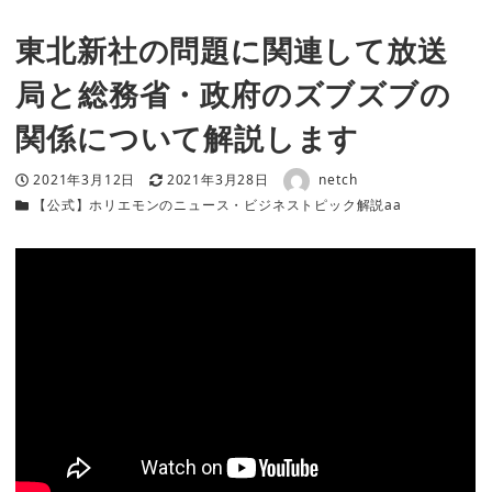
東北新社の問題に関連して放送
局と総務省・政府のズブズブの
関係について解説します
著者
投稿日
更新日
2021年3月12日
2021年3月28日
netch
カテゴリー
【公式】ホリエモンのニュース・ビジネストピック解説aa