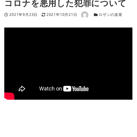
コロナを悪用した犯罪について
著者
投稿日
更新日
カテゴリー
2021年9月23日
2021年10月21日
ロザンの楽屋