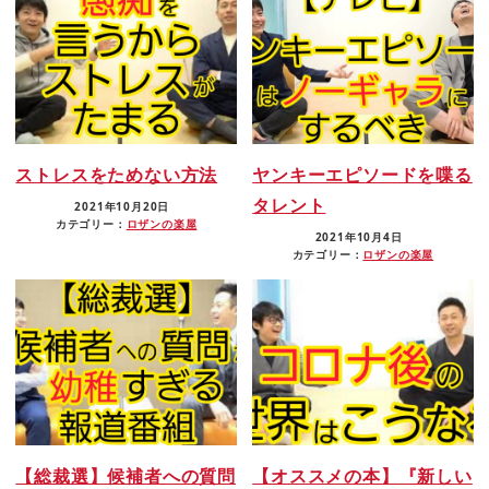
ストレスをためない方法
ヤンキーエピソードを喋る
タレント
2021年10月20日
カテゴリー：
ロザンの楽屋
2021年10月4日
カテゴリー：
ロザンの楽屋
【総裁選】候補者への質問
【オススメの本】『新しい