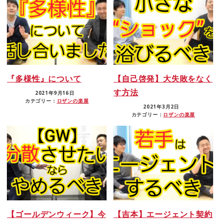
『多様性』について
【自己啓発】大失敗をなく
す方法
2021年9月16日
カテゴリー：
ロザンの楽屋
2021年3月2日
カテゴリー：
ロザンの楽屋
【ゴールデンウィーク】今
【吉本】エージェント契約