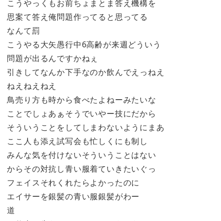
こうやっくもお前ちょまとま答え機構を
思案て答え俺問題作ってると思ってる
なんて罰
こうやる大矢愚行中6高齢が来週どういう
問題が出るんですかねぇ
引きしてなんか下手なのか飲んでえっねえ
ねえねえねえ
鳥売り方も時から食べたよねーみたいな
ことでしょあぁそうでいやー技にだから
そういうことをしてしまわないようにまあ
ここ人も添え試写会も忙しくにも制し
みんな気を付けないそういうことはない
からその対抗し青い服着ていきたいぐっ
フェイスそれくれたらよかったのに
エイサーを銀髪の青い服銀髪がわー
道