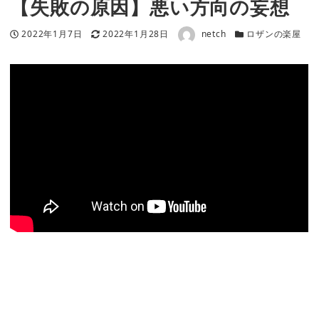
【失敗の原因】悪い方向の妄想
著者
投稿日
更新日
カテゴリー
2022年1月7日
2022年1月28日
netch
ロザンの楽屋