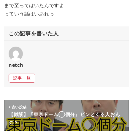
まで至ってはいたんですよ
っていう話はいあれっ
この記事を書いた人
netch
記事一覧
古い投稿
【雑談】『東京ドーム◯個分』ピンとくる人おん
の？