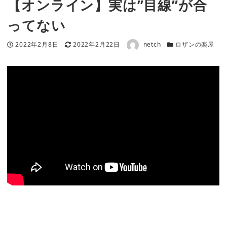
【オンライン】実は”目線”が合
ってない
著者
投稿日
更新日
カテゴリー
2022年2月8日
2022年2月22日
netch
ロザンの楽屋