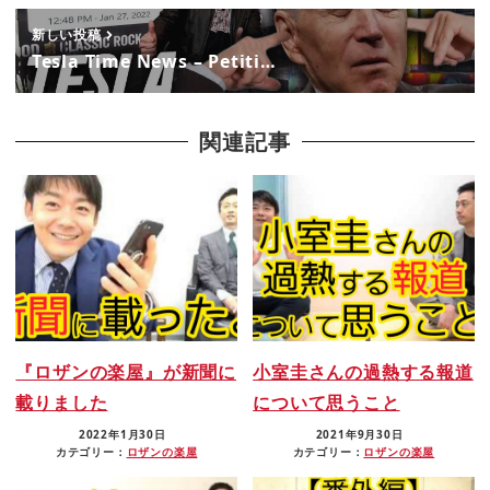
新しい投稿
Tesla Time News – Petiti…
関連記事
『ロザンの楽屋』が新聞に
小室圭さんの過熱する報道
載りました
について思うこと
2022年1月30日
2021年9月30日
カテゴリー：
ロザンの楽屋
カテゴリー：
ロザンの楽屋