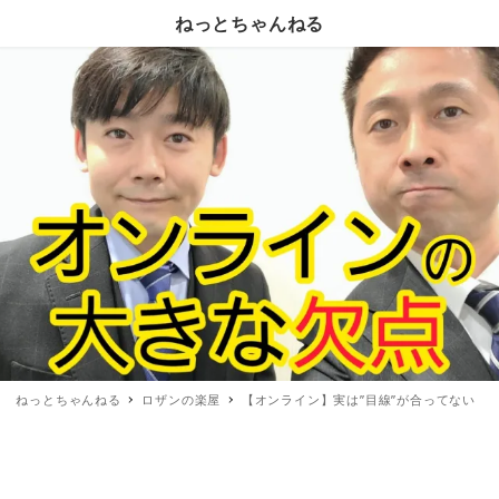
ねっとちゃんねる
ねっとちゃんねる
ロザンの楽屋
【オンライン】実は”目線”が合ってない