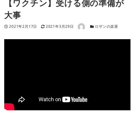
【ワクチン】受ける側の準備が
大事
著者
投稿日
更新日
カテゴリー
2021年2月17日
2021年3月29日
ロザンの楽屋