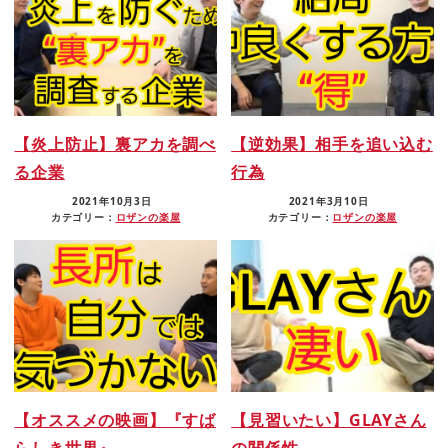
【炎上防止】裏アカを調べ
【逆効果】相手を追い込む
る企業
行為
2021年10月3日
2021年3月10日
カテゴリー：
ロザンの楽屋
カテゴリー：
ロザンの楽屋
【オススメの映画】『すば
【見習いたい】GLAYさん
らしき世界』
の関係性