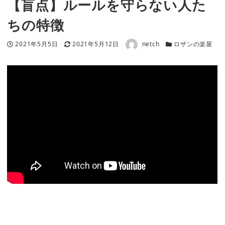
【盲点】ルールを守らない人た
ちの特徴
著者
投稿日
更新日
カテゴリー
2021年5月5日
2021年5月12日
netch
ロザンの楽屋