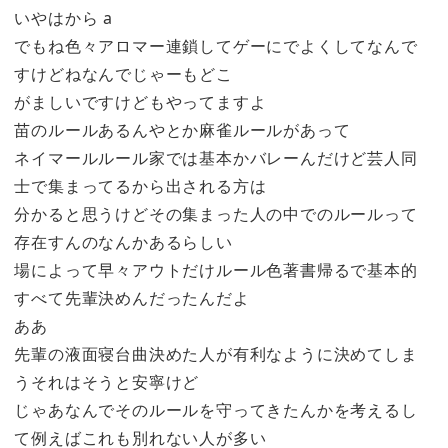
いやはから a
でもね色々アロマー連鎖してゲーにでよくしてなんで
すけどねなんでじゃーもどこ
がましいですけどもやってますよ
苗のルールあるんやとか麻雀ルールがあって
ネイマールルール家では基本かバレーんだけど芸人同
士で集まってるから出される方は
分かると思うけどその集まった人の中でのルールって
存在すんのなんかあるらしい
場によって早々アウトだけルール色著書帰るで基本的
すべて先輩決めんだったんだよ
ああ
先輩の液面寝台曲決めた人が有利なように決めてしま
うそれはそうと安寧けど
じゃあなんでそのルールを守ってきたんかを考えるし
て例えばこれも別れない人が多い