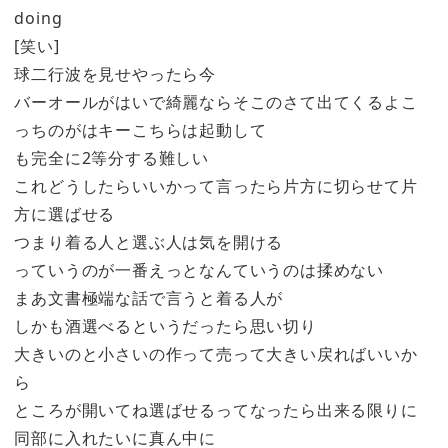
doing
[笑い]
球二行波を見せやったら今
バーオールがはいで綺麗ならそこのさて出てくるよこ
っちのがはキーこちらは起動して
も完全に2等分する難しい
これどうしたらいいかって言ったら片方に切らせて片
方に選ばせる
つまり着る人と選ぶ人は気を開ける
っていうのが一番えっとなんていうのは揉めない
まあ文書極端な話で言うと着る人が
しかも酒選べるというだったら思い切り
大きいのと小さいの作って売って大きい戻ればいいか
ら
ところが開いてね選ばせるってなったら出来る限りに
同部に入れたいに真ん中に