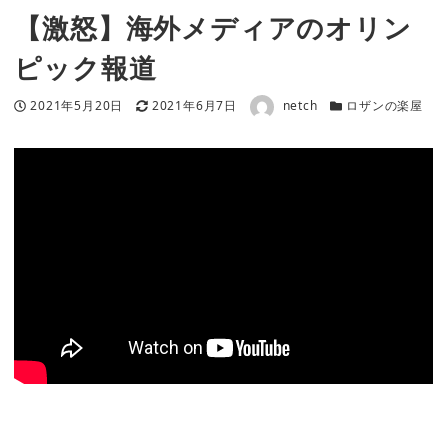
【激怒】海外メディアのオリン
ピック報道
著者
投稿日
更新日
カテゴリー
2021年5月20日
2021年6月7日
netch
ロザンの楽屋