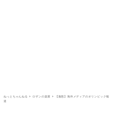
ねっとちゃんねる
ロザンの楽屋
【激怒】海外メディアのオリンピック報
道