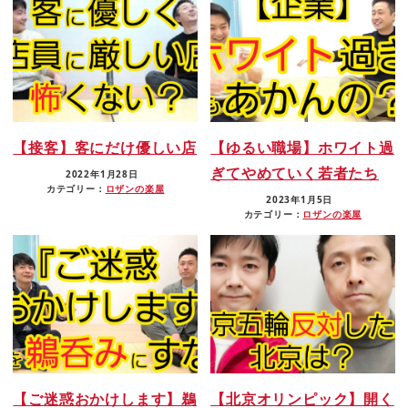
【接客】客にだけ優しい店
【ゆるい職場】ホワイト過
ぎてやめていく若者たち
2022年1月28日
カテゴリー：
ロザンの楽屋
2023年1月5日
カテゴリー：
ロザンの楽屋
【ご迷惑おかけします】鵜
【北京オリンピック】開く